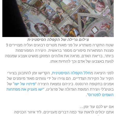
צילום גרילה של הקפלה הסיסטינית
שטח התקרה משתרע על פני מאות מטרים רבועים ועליה מצויירים 9
סצנות המתארות סיפורים מספר בראשית. היצירה המפורסמת
ביותר, בריאת האדם, מראה את אלוהים המזוקן מושיט אצבע שמנסה
לגעת באצבעו של אדם וכך להחיות אותו.
לפני היציאה מ
חלל הקפלה הסיסטינית
, הקדישו זמן להתבונן בציורי
הקיר על הקירות הצדדיים. הם צוירו על ידי צוותים מאוד מיומנים של
אמנים בתקופת הרנסנס. ביניהם נמצאת היצירה “
פיתויו של ישו
” של
בוטיצ’לי ויצירת המופת הגדולה של פרוג’ינו, “
ישו מעניק את מפתחות
השמים לפטרוס
“.
אם יש לכם עוד זמן…
אתם יכולים לראות עוד כמה דברים מעניינים. ליד איזור הכניסה