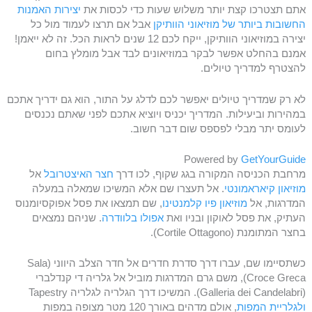
אתם תצטרכו קצת יותר משלוש שעות כדי לכסות את
יצירות האמנות
החשובות ביותר של מוזיאוני הוותיקן
אבל אם תרצו לעמוד מול כל
יצירה במוזיאוני הוותיקן, ייקח לכם 12 שנים לראות הכל. זה לא ייאמן!
אמנם בהחלט אפשר לבקר במוזיאונים לבד אבל מומלץ בחום
להצטרף למדריך טיולים.
לא רק שמדריך טיולים יאפשר לכם לדלג על התור, הוא גם ידריך אתכם
במהירות וביעילות. המדריך יכניס ויוציא אתכם לפני שאתם נכנסים
לעומס יתר מבלי לפספס שום דבר חשוב.
Powered by
GetYourGuide
מרחבת הכניסה המקורה בגג שקוף, לכו דרך
חצר האיצטרובל
אל
מוזיאון קיאראמונטי
. אל תעצרו שם אלא המשיכו שמאלה במעלה
המדרגות, אל
מוזיאון פיו קלמנטינו
, שם תמצאו את פסל אפוקסיומנוס
העתיק, את פסל לאוקון ובניו ואת
אפולו בלוודרה
. שניהם נמצאים
בחצר המתומנת (Cortile Ottagono).
כשתסיימו שם, עברו דרך סדרת חדרים אל חדר הצלב היווני (Sala
Croce Greca), משם גרם המדרגות מוביל אל גלריה די קנדלברי
(Galleria dei Candelabri). המשיכו דרך הגלריה לגלריה Tapestry
ולגלריית המפות
, אולם מדהים באורך 120 מטר מצופה במפות