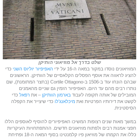
שלט בדרך אל מוזיאוני הותיקן
המוזיאונים נוסדו במקור במאה ה-16 על ידי
האפיפיור יוליוס השני
כדי
להציג לראווה את אוסף הפסלים הקלאסיים של הוותיקן. הראשונים
שבהם הונחו עוד ב-1506 ב-Cortile Ottagono (בחצר המתומנת), שם
נותרו רבים מהם עד היום. האפיפיור הזמין גם שניים מהאמנים
המובילים של אותה תקופה לעבוד
בארמון הוותיקן
– את
רפאל
כדי
לקשט את דירותיו הפרטיות ואת
מיכלאנג’לו
כדי שיצייר את הקפלה
הסיסטינית.
במשך מאות שנים רצופות המשיכו האפיפיורים להוסיף לאוספים הללו
חפצי אמנות רבים ולפתוח מוזיאונים חדשים. ההתפתחויות העיקריות
כללו את הקמתו של מוזיאון פיו קלמנטינו בסוף המאה ה-18 ופתיחת