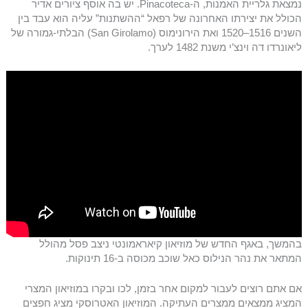
נמצאת גלריית האמנות, ה-Pinacoteca. יש בה אוסף ציורים אדיר
הכולל את יצירתו האחרונה של רפאל “ההשתנות” עליה הוא עבד בין
השנים 1516–1520 ואת הירונימוס (San Girolamo) הבלתי-גמורה של
ליאונרדו דה וינצ’י משנת 1482 לערך.
בהמשך, באגף החדש של מוזיאון קיאראמונטי ניצב פסל מהולל
המתאר את נהר הנילוס כאל שוכב מכוסה ב-16 תינוקות.
אם אתם רוצים לעבור למקום אחר בזמן, לכו ובקרו במוזיאון המצרי
המציג ממצאים ממצרים העתיקה. המוזיאון האטרוסקי מציג חפצים