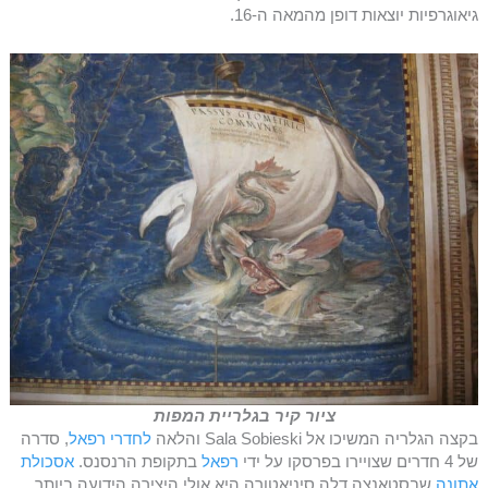
גיאוגרפיות יוצאות דופן מהמאה ה-16.
ציור קיר בגלריית המפות
בקצה הגלריה המשיכו אל Sala Sobieski והלאה
לחדרי רפאל
, סדרה
של 4 חדרים שצויירו בפרסקו על ידי
רפאל
בתקופת הרנסנס.
אסכולת
אתונה
שבסטאנצה דלה סיניאטורה היא אולי היצירה הידועה ביותר