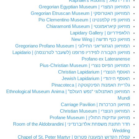
חדרי רפאל | Raphael’s Rooms
המוזיאון המצרי | Gregorian Egyptian Museum
המוזיאון האטרוסקי | Gregorian Etruscan Museum
מוזיאון פיו קלמנטינו | Pio Clementino Museum
מוזיאון קיאראמונטי | Chiaramonti Museum
הלאפידריום | Lapidary Gallery
מוזיאון כנף חדשה | New Wing
המוזיאון הגרגוריאני החילוני | Gregoriano Profano Museum
מוזיאון הקבורה לפידריו פרופנו (לשעבר לטרננסה) | Lapidario
Profano ex Lateranense
המוזיאון הפיוס נוצרי | Pius-Christian Museum
האוסף הנוצרי | Christian Lapidarium
האוסף היהודי | Jewish Lapidarium
גלריית האמנות הפינקוטקה | Pinacoteca
המוזיאון האתנולוגי “נפש העולם” | Ethnological Museum Anima
Mundi
מוזיאון הכרכרות | Carriage Pavilion
המוזיאון הנוצרי | Christian Museum
מוזיאון עתיקות החולין | Profane Museum
חדר חתונת משפחת אלדוברנדיני | Room of the Aldobrandini
Wedding
קפלת הקדוש המעונה פטרוס | Chapel of St. Peter Martyr