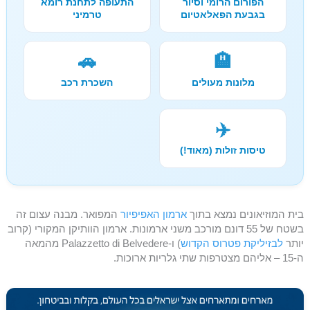
הפורום הרומי וסיור
התעופה לתחנת רומא
בגבעת הפאלאטיום
טרמיני
🚗
🏨
מלונות מעולים
השכרת רכב
✈️
טיסות זולות (מאוד!)
בית המוזיאונים נמצא בתוך
ארמון האפיפיור
המפואר. מבנה עצום זה
בשטח של 55 דונם מורכב משני ארמונות. ארמון הוותיקן המקורי (קרוב
יותר
לבזיליקת פטרוס הקדוש
) ו-Palazzetto di Belvedere מהמאה
ה-15 – אליהם מצטרפות שתי גלריות ארוכות.