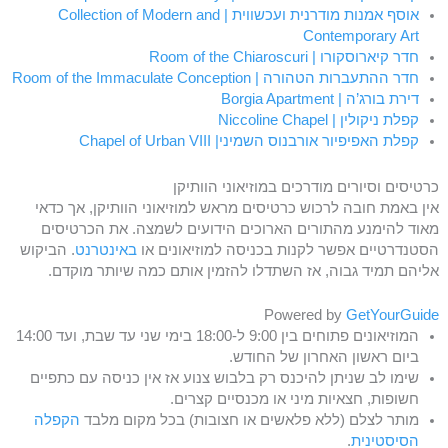
אוסף אמנות מודרנית ועכשווית | Collection of Modern and
Contemporary Art
חדר קיארוסקורו | Room of the Chiaroscuri
חדר ההתעברות הטהורה | Room of the Immaculate Conception
דירת בורג’ה | Borgia Apartment
קפלת ניקולין | Niccoline Chapel
קפלת האפיפיור אורבנוס השמיני| Chapel of Urban VIII
כרטיסים וסיורים מודרכים במוזיאוני הוותיקן
אין באמת חובה לרכוש כרטיסים מראש למוזיאוני הוותיקן, אך כדאי
מאוד להימנע מהתורים הארוכים הידועים לשמצה. את הכרטיסים
הסטנדרטיים אפשר לקנות בכניסה למוזיאונים או
באינטרנט
. הביקוש
אליהם תמיד גבוה, אז השתדלו להזמין אותם כמה שיותר מוקדם.
Powered by
GetYourGuide
המוזיאונים פתוחים בין 9:00 ל-18:00 בימי שני עד שבת, ועד 14:00
ביום ראשון האחרון של החודש.
שימו לב שניתן להיכנס רק בלבוש צנוע אז אין כניסה עם כתפיים
חשופות, חצאיות מיני או מכנסיים קצרים.
מותר לצלם (ללא פלאשים או חצובות) בכל מקום מלבד
הקפלה
הסיסטינית
.