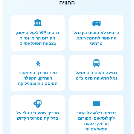
החוויה
🏛️
🚌
כרטיס לאוטובוס בין נמל
כרטיס VIP לקולוסיאום,
התעופה לתחנת רומא
הפורום הרומי וסיור
טרמיני
בגבעת הפאלאטיום
🚶
🚍
נסיעה באוטובוס מ/אל
סיור מודרך במוזיאוני
נמל התעופה פיומיצ'ינו
הוותיקן, הקפלה
הסיסטינית ובבזיליקה
🎧
🎟️
כרטיסי דילוג על התור
מדריך שמע דיגיטלי על
לקולוסיאום, הפורום
בזיליקת פטרוס הקדוש
הרומי, וגבעת
הפאלאטיום