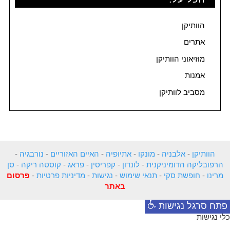
הוותיקן
אתרים
מוזיאוני הוותיקן
אמנות
מסביב לוותיקן
הוותיקן
-
אלבניה
-
מונקו
-
אתיופיה
-
האיים האזוריים
-
נורבגיה
-
הרפובליקה הדומיניקנית
-
לונדון
-
קפריסין
-
פראג
-
קוסטה ריקה
-
סן
מרינו
-
חופשת סקי
-
תנאי שימוש
-
נגישות
-
מדיניות פרטיות
-
פרסום
באתר
פתח סרגל נגישות
כלי נגישות