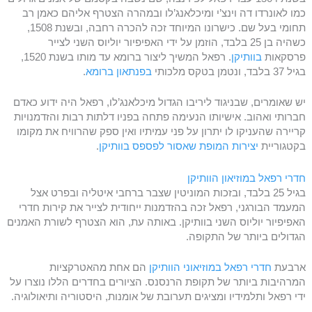
כמו לאונרדו דה וינצ’י ומיכלאנג’לו ובמהרה הצטרף אליהם כאמן רב
תחומי בעל שם. כישרונו המיוחד זכה להכרה רחבה, ובשנת 1508,
כשהיה בן 25 בלבד, הוזמן על ידי האפיפיור יוליוס השני לצייר
פרסקאות
בוותיקן
. רפאל המשיך ליצור ברומא עד מותו בשנת 1520,
בגיל 37 בלבד, ונטמן בטקס מלכותי
בפנתאון ברומא
.
יש שאומרים, שבניגוד ליריבו הגדול מיכלאנג’לו, רפאל היה ידוע כאדם
חברותי ואהוב. אישיותו הנעימה פתחה בפניו דלתות רבות והזדמנויות
קריירה שהעניקו לו יתרון על פני עמיתיו ואין ספק שהרוויח את מקומו
בקטגוריית
יצירות המופת שאסור לפספס בוותיקן
.
חדרי רפאל במוזיאון הוותיקן
בגיל 25 בלבד, ובזכות המוניטין שצבר ברחבי איטליה ובפרט אצל
המעמד הבורגני, רפאל זכה בהזדמנות ייחודית לצייר את קירות חדרי
האפיפיור יוליוס השני בוותיקן. באותה עת, הוא הצטרף לשורת האמנים
הגדולים ביותר של התקופה.
ארבעת
חדרי רפאל
במוזיאוני הוותיקן
הם אחת מהאטרקציות
המרהיבות ביותר של תקופת הרנסנס. הציורים בחדרים הללו נוצרו על
ידי רפאל ותלמידיו ומציגים תערובת של אומנות, היסטוריה ותיאולוגיה.