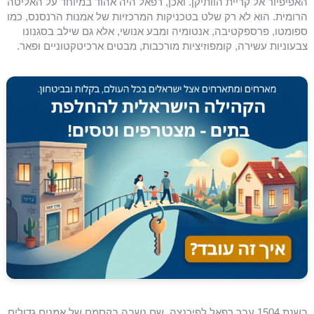
האפיפיור אל קריית הוותיקן. ואכן, רפאל היה אהוד במיוחד על האליטה
הרומית. הוא לא רק שלט בטכניקות המרכזיות של אמנות הרנסנס, כמו
ספומטו, פרספקטיבה, אנטומיה ומבע אנושי, אלא גם שילב בסגנונו
צבעוניות עשירה, קומפוזיציות מורכבות, מבטים ארכיטקטוניים ופאר.
בשנת 1504 עבר רפאל לפירנצה, שם נשבה בקסמם של אמנים גדולים