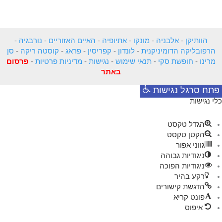
הוותיקן
-
אלבניה
-
מונקו
-
אתיופיה
-
האיים האזוריים
-
נורבגיה
-
הרפובליקה הדומיניקנית
-
לונדון
-
קפריסין
-
פראג
-
קוסטה ריקה
-
סן
מרינו
-
חופשת סקי
-
תנאי שימוש
-
נגישות
-
מדיניות פרטיות
-
פרסום
באתר
פתח סרגל נגישות
כלי נגישות
הגדל טקסט
הקטן טקסט
גווני אפור
ניגודיות גבוהה
ניגודיות הפוכה
רקע בהיר
הדגשת קישורים
פונט קריא
איפוס