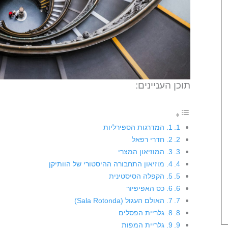
תוכן העניינים:
1. המדרגות הספירליות
2. חדרי רפאל
3. המוזיאון המצרי
4. מוזיאון התחבורה ההיסטורי של הוותיקן
5. הקפלה הסיסטינית
6. כס האפיפיור
7. האולם העגול (Sala Rotonda)
8. גלריית הפסלים
9. גלריית המפות