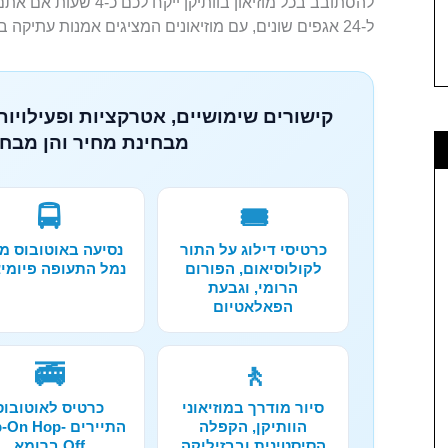
להסתובב בכל מוזיאון בוו
ל-24 אגפים שונים, עם מוזיאונים המציגים אמנות עתיקה בפסלים, פסלי ברונזה ופסיפסים ועוד ועוד.
קישורים שימושיים, אטרקציות ופעילויות 
מבחינת מחיר והן מבחי
🚍
🎟️
כרטיסי דילוג על התור
נסיעה באוטובוס מ
לקולוסיאום, הפורום
נמל התעופה פיומיצ'
הרומי, וגבעת
הפאלאטיום
🚎
🚶
סיור מודרך במוזיאוני
כרטיס לאוטובוס
הוותיקן, הקפלה
התיירים On Hop
הסיסטינית ובבזיליקה
Off ברומא