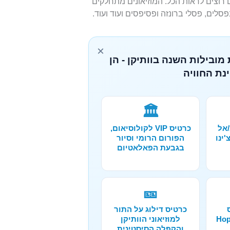
תיקן ייקח לכם כ-4 שעות אם אתם רוצים לראות הכל. המוזיאונים מתחלקים
×
מובילות השנה בוותיקן - הן
נת החוויה
🏛️
/אל
כרטיס VIP לקולוסיאום,
ינו
הפורום הרומי וסיור
בגבעת הפאלאטיום
🎫
כרטיס דילוג על התור
Hop--
למוזיאוני הוותיקן
והקפלה הסיסטינית