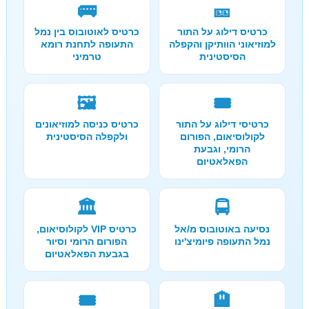
🚌
🎫
כרטיס דילוג על התור
כרטיס לאוטובוס בין נמל
למוזיאוני הוותיקן והקפלה
התעופה לתחנת רומא
הסיסטינית
טרמיני
🖼️
🎟️
כרטיסי דילוג על התור
כרטיס כניסה למוזיאונים
לקולוסיאום, הפורום
ולקפלה הסיסטינית
הרומי, וגבעת
הפאלאטיום
🏛️
🚍
נסיעה באוטובוס מ/אל
כרטיס VIP לקולוסיאום,
נמל התעופה פיומיצ'ינו
הפורום הרומי וסיור
בגבעת הפאלאטיום
🎟️
🏨