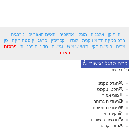
הוותיקן
-
אלבניה
-
מונקו
-
אתיופיה
-
האיים האזוריים
-
נורבגיה
-
הרפובליקה הדומיניקנית
-
לונדון
-
קפריסין
-
פראג
-
קוסטה ריקה
-
סן
מרינו
-
חופשת סקי
-
תנאי שימוש
-
נגישות
-
מדיניות פרטיות
-
פרסום
באתר
פתח סרגל נגישות
כלי נגישות
הגדל טקסט
הקטן טקסט
גווני אפור
ניגודיות גבוהה
ניגודיות הפוכה
רקע בהיר
הדגשת קישורים
פונט קריא