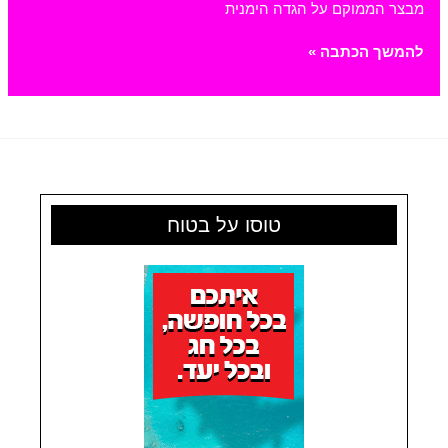
מבצר הממוקם על הגדה הימנית
טירת
להמשך הכתבה »
סנטאנג’לו
טוסו על בטוח