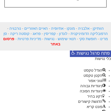
הוותיקן
-
אלבניה
-
מונקו
-
אתיופיה
-
האיים האזוריים
-
נורבגיה
-
הרפובליקה הדומיניקנית
-
לונדון
-
קפריסין
-
פראג
-
קוסטה ריקה
-
סן
מרינו
-
חופשת סקי
-
תנאי שימוש
-
נגישות
-
מדיניות פרטיות
-
פרסום
באתר
פתח סרגל נגישות
כלי נגישות
הגדל טקסט
הקטן טקסט
גווני אפור
ניגודיות גבוהה
ניגודיות הפוכה
רקע בהיר
הדגשת קישורים
פונט קריא