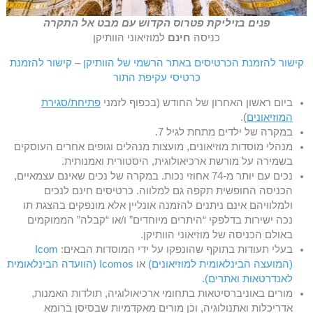
פנים בזיליקת פטרוס הקדוש עם מבט אל התקרה
כניסה
חינם
למוזיאוני הוותיקן
קישור להזמנת הכרטיסים באתר הרשמי של הוותיקן
–
קישור להזמנת
כרטיסי עקיפת התור
ביום ראשון האחרון של החודש (בכפוף לזמני
פתיחת/סגירת
המוזיאונים
).
במקרה של ילדים מתחת לגיל 7.
מנהלי מוסדות מוזיאונים, מועצות מנהלים וגופים אחרים העוסקים
בשמירה על מורשת ארכיאולוגית, היסטורית ואמנותית.
נכים עם יותר מ-74 אחוזי נכות. במקרה של נכים שאינם עצמאיים,
הכניסה החופשית תקפה גם למלווה. כרטיסים חינם לנכים
ולמלוויהם אינם ניתנים להזמנה אונליין אלא מונפקים בהצגת תו
נכה ישירות בדלפקי “היתרים מיוחדים” ו/או “קבלה” הממוקמים
באולם הכניסה של מוזיאוני הוותיקן.
בעלי תעודות בתוקף שהונפקו על ידי המוסדות הבאים:
Icom
(המועצה הבינלאומית למוזיאונים)
או
Icomos (הוועדה הבינלאומית
לאנדרטאות ואתרים).
מורים באוניברסיטאות בתחומי ארכיאולוגיה, תולדות האמנות,
אדריכלות ואתנולוגיה, וכן מורים מאקדמיות שבסיסן ברומא