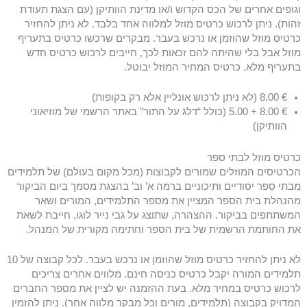
וגופים אחרים של הכס הקדוש ו/או מדינת הוותיקן (עם הצגת תעודת
זהות). ניתן לרכוש כרטיס מוזל למלווה אחד בלבד. לא ניתן להחזיר
כרטיס מוזל שהוזמן או נרכש בעבר. מבקרים שרכשו כרטיס בתעריף
מוזל אבל בלי שהיתה להם זכאות לכך, חייבים לרכוש כרטיס חדש
בתעריף מלא. כרטיס המחיר המוזל יבוטל.
€ 8.00 (לא ניתן לרכוש אונליין אלא רק בקופות)
€ 8.00 + 5.00 (כולל “דלג על התור” באתר הרשמי של מוזיאוני
הוותיקן)
כרטיס מוזל לבתי ספר
הכרטיסים המוזלים שמורים לקבוצות (מכל מקום בעולם) של תלמידים
מבתי ספר יסודיים ותיכוניים ברמה א’ וב’ בהצגת מסמך ביום הביקור
מהנהלת בית הספר המציין את מספר התלמידים, המורים ושאר
המשתתפים בביקור. ההצהרה, שתוצג על גבי נייר לוגו, חייבת לשאת
את החותמת הרשמית של בית הספר וחתימה מקורית של המנהל.
לא ניתן להחזיר כרטיס מוזל שהוזמן או נרכש בעבר. לכל קבוצה של 10
תלמידים המורה יקבל כרטיס כניסה חינם. מלווים אחרים צריכים
לרכוש כרטיס במחיר מלא. בעת ההזמנה יש לציין את מספר החברים
המדויק בקבוצה (תלמידים, מורים וכל מבקר מלווה אחר). ניתן להזמין