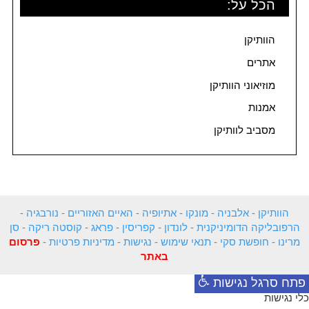
הכל על:
הוותיקן
אתרים
מוזיאוני הוותיקן
אמנות
מסביב לוותיקן
הוותיקן
-
אלבניה
-
מונקו
-
אתיופיה
-
האיים האזוריים
-
נורבגיה
-
הרפובליקה הדומיניקנית
-
לונדון
-
קפריסין
-
פראג
-
קוסטה ריקה
-
סן
מרינו
-
חופשת סקי
-
תנאי שימוש
-
נגישות
-
מדיניות פרטיות
-
פרסום
באתר
פתח סרגל נגישות
כלי נגישות