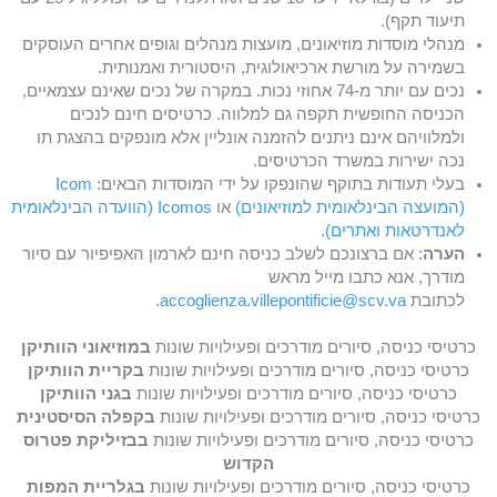
תיעוד תקף).
מנהלי מוסדות מוזיאונים, מועצות מנהלים וגופים אחרים העוסקים
בשמירה על מורשת ארכיאולוגית, היסטורית ואמנותית.
נכים עם יותר מ-74 אחוזי נכות. במקרה של נכים שאינם עצמאיים,
הכניסה החופשית תקפה גם למלווה. כרטיסים חינם לנכים
ולמלוויהם אינם ניתנים להזמנה אונליין אלא מונפקים בהצגת תו
נכה ישירות במשרד הכרטיסים.
בעלי תעודות בתוקף שהונפקו על ידי המוסדות הבאים:
Icom
(המועצה הבינלאומית למוזיאונים)
או
Icomos (הוועדה הבינלאומית
לאנדרטאות ואתרים).
הערה
: אם ברצונכם לשלב כניסה חינם לארמון האפיפיור עם סיור
מודרך, אנא כתבו מייל מראש
לכתובת
accoglienza.villepontificie@scv.va
.
כרטיסי כניסה, סיורים מודרכים ופעילויות שונות
במוזיאוני הוותיקן
כרטיסי כניסה, סיורים מודרכים ופעילויות שונות
בקריית הוותיקן
כרטיסי כניסה, סיורים מודרכים ופעילויות שונות
בגני הוותיקן
כרטיסי כניסה, סיורים מודרכים ופעילויות שונות
בקפלה הסיסטינית
כרטיסי כניסה, סיורים מודרכים ופעילויות שונות
בבזיליקת פטרוס
הקדוש
כרטיסי כניסה, סיורים מודרכים ופעילויות שונות
בגלריית המפות