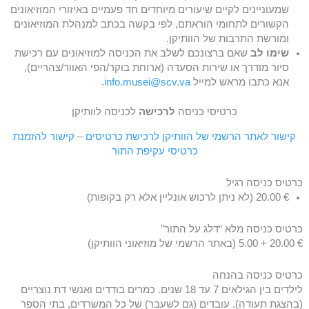
שמעוניינים לקיים שיעורים מיוחדים חד פעמיים באיזורי המוזיאונים
הקשורים לתחומי הוראתם, לפי בקשה בכתב למנהלת המוזיאונים
ומורשת התרבות של הוותיקן.
שימו לב
שאם ברצונכם לשלב את הכניסה למוזיאונים עם רכישת
סיור מודרך או שירות הסעדה (ארוחת בוקר/הפי האוור/צהריים),
אנא כתבו מראש למייל
info.musei@scv.va
.
כרטיסי כניסה
לרכישה
לכניסה לוותיקן
קישור לאתר הרשמי של הוותיקן לרכישת כרטיסים
–
קישור להזמנת
כרטיסי עקיפת התור
כרטיס כניסה רגיל
€ 20.00 (לא ניתן לרכוש אונליין אלא רק בקופות)
כרטיס כניסה מלא “דלג על התור”
€ 20.00 + 5.00 (באתר הרשמי של מוזיאוני הוותיקן)
כרטיס כניסה בהנחה
לילדים בין הגילאים 7 עד 18 שנים. כמרים בודדים ואנשי דת נוצריים
(בהצגת תעודה). עובדים (גם לשעבר) של כל המשרדים, בתי הספר