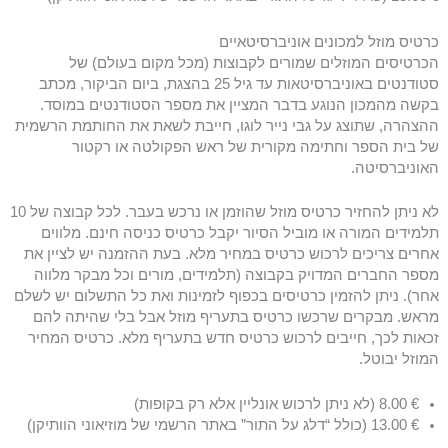
כרטיס מוזל למכונים אוניברסיטאיים
הכרטיסים המוזלים שמורים לקבוצות (מכל מקום בעולם) של
סטודנטים באוניברסיטאות עד גיל 25 בהצגת, ביום הביקור, מכתב
בקשה מהמכון הנוגע בדבר המציין את מספר הסטודנטים במוסד.
ההצהרה, שתוצג על גבי נייר לוגו, חייבת לשאת את החותמת הרשמית
של בית הספר וחתימה מקורית של ראש הפקולטה או רקטור
האוניברסיטה.
לא ניתן להחזיר כרטיס מוזל שהוזמן או נרכש בעבר. לכל קבוצה של 10
תלמידים המורה או מוביל הסיור יקבל כרטיס כניסה חינם. מלווים
אחרים צריכים לרכוש כרטיס במחיר מלא. בעת ההזמנה יש לציין את
מספר החברים המדויק בקבוצה (תלמידים, מורים וכל מבקר מלווה
אחר). ניתן להזמין כרטיסים בכפוף לזמינות ואת כל התשלום יש לשלם
מראש. מבקרים שרכשו כרטיס בתעריף מוזל אבל בלי שהיתה להם
זכאות לכך, חייבים לרכוש כרטיס חדש בתעריף מלא. כרטיס המחיר
המוזל יבוטל.
€ 8.00 (לא ניתן לרכוש אונליין אלא רק בקופות)
€ 13.00 (כולל “דלג על התור” באתר הרשמי של מוזיאוני הוותיקן)