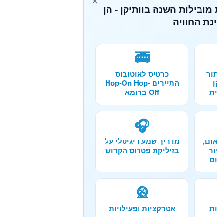
×
מובילות השנה בוותיקן - הן
נת החוויה
🚎
ור
כרטיס לאוטובוס
ן
התיירים Hop-On Hop-
ת
Off ברומא
🎧
וסיאום,
מדריך שמע דיגיטלי על
ור
בזיליקת פטרוס הקדוש
ם
🎡
ות
אטרקציות ופעילויות