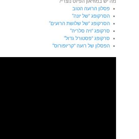
מה יש במוזיאון הפיוס נוצרי?
פסלון הרועה הטוב
הסרקופג “של יונה”
הסרקופג “של שלושת הרועים”
סרקופג “ויה סלריה”
סרקופג “פסטורל גדול”
הפסלון של רועה “קריופורוס”