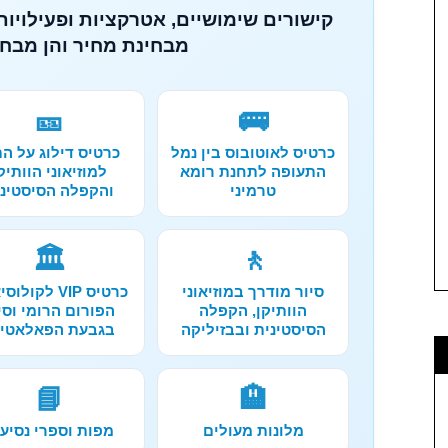
קישורים שימושיים, אטרקציות ופעילויות 
מבחינת מחיר והן מבחי
🎫
🚌
כרטיס לאוטובוס בין נמל
כרטיס דילוג על הת
התעופה לתחנת רומא
למוזיאוני הוותיק
טרמיני
והקפלה הסיסטיני
🏛️
🚶
סיור מודרך במוזיאוני
כרטיס VIP לקול
הוותיקן, הקפלה
הפורום הרומי וסי
הסיסטינית ובבזיליקה
בגבעת הפאלאטיו
📘
🏨
מלונות מעולים
מפות וספרי נסיע