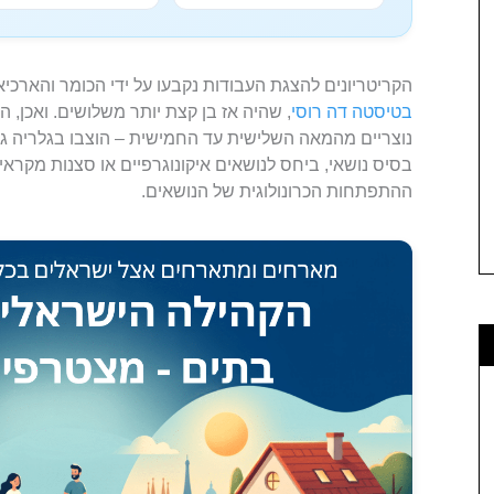
הקריטריונים להצגת העבודות נקבעו על ידי הכומר והארכיא
בטיסטה דה רוסי
, שהיה אז בן קצת יותר משלושים. ואכן, ה
נוצריים מהמאה השלישית עד החמישית – הוצבו בגלריה גדו
בסיס נושאי, ביחס לנושאים איקונוגרפיים או סצנות מקראיו
ההתפתחות הכרונולוגית של הנושאים.