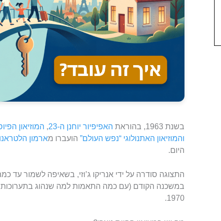
בשנת 1963, בהוראת
האפיפיור יוחנן ה-23
,
המוזיאון הפיוס
והמוזיאון האתנולוגי “נפש העולם”
הועברו מ
ארמון הלטראנו
היום.
התצוגה סודרה על ידי אנריקו ג’וזי, בשאיפה לשמור עד כ
במשכנה הקודם (עם כמה התאמות למה שנהוג בתערוכות מו
1970.