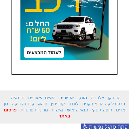
הוותיקן
-
אלבניה
-
מונקו
-
אתיופיה
-
האיים האזוריים
-
נורבגיה
-
הרפובליקה הדומיניקנית
-
לונדון
-
קפריסין
-
פראג
-
קוסטה ריקה
-
סן
מרינו
-
חופשת סקי
-
תנאי שימוש
-
נגישות
-
מדיניות פרטיות
-
פרסום
באתר
פתח סרגל נגישות