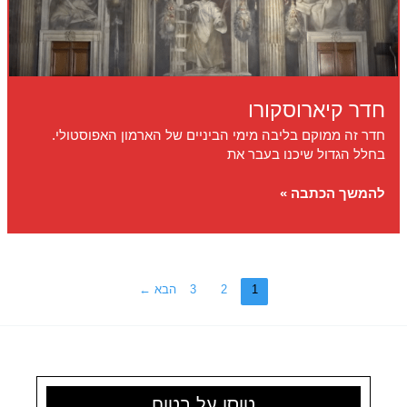
חדר קיארוסקורו
חדר זה ממוקם בליבה מימי הביניים של הארמון האפוסטולי.
בחלל הגדול שיכנו בעבר את
חדר
להמשך הכתבה »
קיארוסקורו
1
2
3
הבא
←
טוסו על בטוח