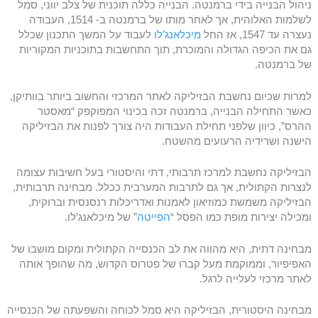
ניהול הבנייה בידי ברמנטה. הבנייה כללה תוכנית של צלב יווני, סמל
לשלמות האלוהית, אך לאחר מותו של ברמנטה ב- 1514, העבודה
נעצרה עד 1547, אז החל
מיכלאנג’לו
לעבוד על המשך התכנון שכלל
גם את הכיפה הגדולה והמוכרת, תוך התחשבות בתוכניות המקוריות
של ברמנטה.
למרות שכיום נחשבת הבזיליקה לאתר המרכזי והחשוב ביותר בוותיקן,
כאשר התחילה הבנייה, ברמנטה זכה בכינוי המפוקפק “מאסטר
ההרס”, כיוון שלפני תחילת העבודות היה צורך לפנות את הבזיליקה
הישנה ושרידיה הרעועים מהשטח.
הבזיליקה נחשבת למרכז תרבותי, דתי והיסטורי בעל חשיבות עצומה
לנצרות הקתולית, אך גם לתרבות המערבית ככלל. מבחינה תרבותית,
הבזיליקה משמשת כמוזיאון לאמנות ואדריכלות רנסנסית וברוקית,
ומכילה יצירות מופת כמו הפסל “
הפייטה
” של מיכלאנג’לו.
מבחינה דתית, היא מהווה את לב הכנסייה הקתולית ומקום מושבו של
האפיפיור, וממוקמת מעל קברו של פטרוס הקדוש, מה שהופך אותה
לאתר מרכזי לעלייה לרגל.
מבחינה היסטורית, הבזיליקה היא סמל לכוחה והשפעתה של הכנסייה