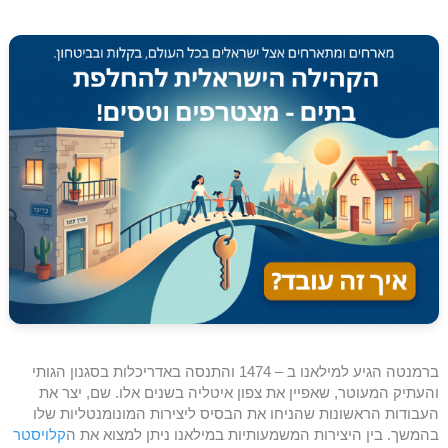
ברמנטה הגיע למילאנו ב – 1474 והתנסה באדריכלות בסגנון הגותי
והעתיק המעוטר, שאפיין את צפון איטליה בשנים אלו. שם, יצר את
העבודות הראשונות שהניחו את הבסיס ליצירות המונומנטליות שלו
בהמשך. בין היצירות המשמעותיות במילאנו ניתן למצוא את ה
קלויסטר