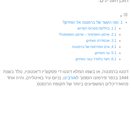
תוכן העניינים:
ומה הקשר של ברמנטה אל הוותיקן?
בזיליקת פטרוס הקדוש
ארמון האפיפיור – ארמון האפוסטילי
אכסדרת הוותיקן
גרם המדרגות של ברמנטה
גני הוותיקן
חצר בלוודר בגני הוותיקן
דונטו ברמנטה, או בשמו המלא דונטו די פסקוצ’יו ד’אנטוניו, נולד בשנת
1444 בכפר פירמזנו הסמוך ל
אורבינו
, (כיום עיר באיטליה), והיה אחד
מהאדריכלים המשפיעים ביותר של תקופת הרנסנס.