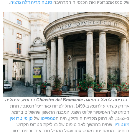
של סנט אמברוג’יו ואת הכנסייה המרהיבה
סנטה מריה דלה גרציה
.
הכניסה לחלל התצוגה Chiostro del Bramante ברומא, איטליה
אך רק כשהגיע לרומא ב-1499, החל לפרוח כאדריכל רנסנסי, תחת
חסותו של האפיפיור יוליוס השני. המבנה הראשון שהשלים ברומא
ב-1552, לא רחוק מקריית הוותיקן, היה ה
טמפייטו
של
סן פייטרו אין
מונטוריו
, שהיה בהמשך לאב טיפוס של בזיליקת פטרוס הקדוש
בוותיקן. הטמפייטו, מקדש קטן ועגול המכיל חדר אחד וכיפת בטון,