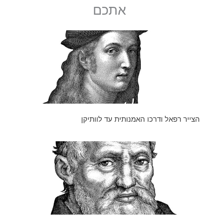
אתכם
הצייר רפאל ודרכו האמנותית עד לוותיקן