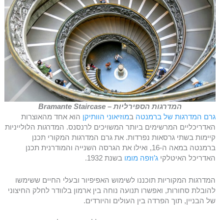
המדרגות הספירליות – Bramante Staircase
גרם המדרגות של ברמנטה
ב
מוזיאוני הוותיקן
הוא אחד מהאוצרות
האדריכליים המרשימים ביותר המשויכים לרנסנס. המדרגות הלולייניות
קיימות בשתי גרסאות נפרדות. את גרם המדרגות המקורי תכנן
ברמנטה במאה ה-16, ואילו את הגרסה השנייה והמודרנית תכנן
האדריכל האיטלקי
ג’וזפה מומו
בשנת 1932.
המדרגות המקוריות תוכננו לשימוש האפיפיור ובעלי החיים ששימשו
להובלת סחורות, ואפשרו תנועה נוחה בין ארמון בלוודר לחלק החיצוני
של הבניין, תוך הפרדה בין העולים והיורדים.