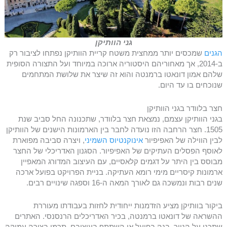
גני הוותיקן
הגנים
שמכסים יותר ממחצית משטח קריית הוותיקן נפתחו לציבור רק
ב-2014, אך מאחוריהם היסטוריה ארוכה במיוחד ועל התצורה הסופית
שלהם אמון דונאטו ברמנטה והוא זה שיצר את שלושת המתחמים
שנוכחים בו עד היום.
חצר בלוודר בגני הוותיקן
בגני הוותיקן עצמם, נמצאת חצר בלוודר, שתכנונה החל סביב שנת
1505. חצר הרחבה הזו נועדה לחבר בין הארמונות הישנים של הוותיקן
לבין הווילה של האפיפיור
אינוקנטיוס השמיני
, ויצרה סביבה מפוארת
לאוסף הפסלים העתיקים של האפיפיור. הסגנון האדריכלי של החצר
מבוסס בין היתר על דגמים קלאסיים, עם העיצוב המדורג המאפיין
ארמונות קיסריים מימי רומא העתיקה. בניית הפרויקט בפועל ארכה
שנים רבות ונמשכה גם לאורך המאה ה-16 וספגה שינויים רבים.
ביקור בוותיקן מציע הזדמנות ייחודית לחזות בעבודתו מעוררת
ההשראה של דונאטו ברמנטה, בכיר האדריכלים הרנסנסי. האתרים
שתכנן על הנייר, בנה בפועל או השתתף בעיצובם, תרמו בצורה עמוקה