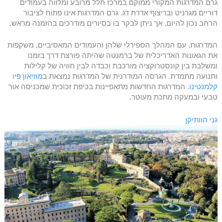
גרם המדרגות המקורי ממוקם במרכז חלל מרובע ומלווה בעמודים
דוריים מגרניט ובריצוף אדרת דג. גרם המדרגות אינו פתוח לציבור
הרחב נכון להיום, אך ניתן לבקר בו בסיורים מודרכים בהזמנה מראש.
המדרגות, עם המהלך הספירלי שלהן והעמודים המאסיביים, משקפות
את הגאונות האדריכלית של ברמנטה שהיתה פורצת דרך בזמנו
ומשלבת בין קונסטרוקציה מורכבת וכבדה לבין חוויה של קלילות
ותנועה מתמדת. הגרסה המודרנית של המדרגות נמצאת ב
מוזיאון פיו
קלמנטינו
. המדרגות החדשות מתאפיינות בכיפת זכוכית שמכניסה אור
טבעי ובמעקה מתכת מעוטר.
גני הוותיקן