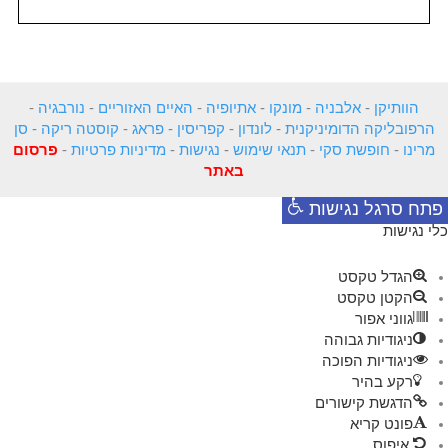
הוותיקן
-
אלבניה
-
מונקו
-
אתיופיה
-
האיים האזוריים
-
נורבגיה
-
הרפובליקה הדומיניקנית
-
לונדון
-
קפריסין
-
פראג
-
קוסטה ריקה
-
סן
מרינו
-
חופשת סקי
-
תנאי שימוש
-
נגישות
-
מדיניות פרטיות
-
פרסום
באתר
פתח סרגל נגישות
כלי נגישות
הגדל טקסט
הקטן טקסט
גווני אפור
ניגודיות גבוהה
ניגודיות הפוכה
רקע בהיר
הדגשת קישורים
פונט קריא
איפוס