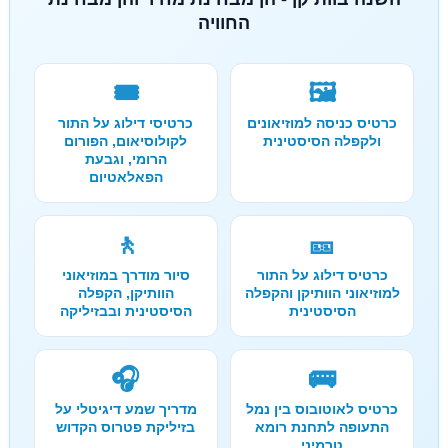
החוויה
🎟️
🖼️
כרטיס כניסה למוזיאונים
כרטיסי דילוג על התור
ולקפלה הסיסטינית
לקולוסיאום, הפורום
הרומי, וגבעת
הפאלאטיום
🚶
🎫
כרטיס דילוג על התור
סיור מודרך במוזיאוני
למוזיאוני הוותיקן והקפלה
הוותיקן, הקפלה
הסיסטינית
הסיסטינית ובבזיליקה
🎧
🚌
כרטיס לאוטובוס בין נמל
מדריך שמע דיגיטלי על
התעופה לתחנת רומא
בזיליקת פטרוס הקדוש
טרמיני