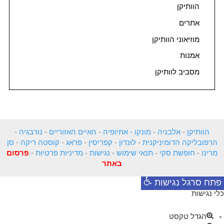
הוותיקן
אתרים
מוזיאוני הוותיקן
אמנות
מסביב לוותיקן
הוותיקן
-
אלבניה
-
מונקו
-
אתיופיה
-
האיים האזוריים
-
נורבגיה
-
הרפובליקה הדומיניקנית
-
לונדון
-
קפריסין
-
פראג
-
קוסטה ריקה
-
סן
מרינו
-
חופשת סקי
-
תנאי שימוש
-
נגישות
-
מדיניות פרטיות
-
פרסום
באתר
פתח סרגל נגישות
כלי נגישות
הגדל טקסט