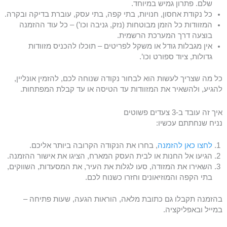
שלם. פתרון גמיש במיוחד.
כל נקודת אחסון, חנויות, בתי קפה, בתי עסק, עוברת בדיקה ובקרה.
המזוודות כל הזמן מבוטחות (נזק, גניבה וכו’) – כל עוד ההזמנה
בוצעה דרך המערכת הרשמית.
אין מגבלות גודל או משקל לפריטים – תוכלו להכניס מזוודות
גדולות, ציוד ספורט וכו’.
כל מה שצריך לעשות הוא לבחור נקודה שנוחה לכם, להזמין אונליין,
להגיע, ולהשאיר את המזוודות עד הטיסה או עד קבלת המפתחות.
איך זה עובד ב-3 צעדים פשוטים
נניח שנחתתם עכשיו:
לחצו כאן להזמנה
, בחרו את הנקודה הקרובה ביותר אליכם.
הגיעו אל החנות או לבית העסק המארח, הציגו את אישור ההזמנה.
השאירו את המזודה, סעו לגלות את העיר, את המסעדות, השווקים,
בתי הקפה והמוזיאונים וחזרו כשנוח לכם.
בהזמנה תקבלו גם כתובת מלאה, הוראות הגעה, שעות פתיחה –
במייל ובאפליקציה.