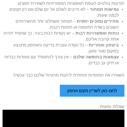
יתרונות בולטים לעומת האופציות המסורתיות לשמירת חפצים
גמישות תמחור
– לא חייבים לשלם על יום שלם אם רק זקוקים
לכמה שעות.
מחירים נמוכים יחסית
– תמחור משתלם יותר מהשירותים
השונים בשדה התעופה או תחנות רכבת.
נוחות ואפשרויות רבות
– יש נקודות רבות בעיר, כך שתמיד תהיה
אחת קרובה אליכם.
ביטחון ואחריות
– כל נקודה עוברת בדיקה והאחסון מתבצע
במקום סגור ומוגן.
עצמאות בחופשה שלכם
– אין צורך להתמודד עם מזוודות כבדות
או תיקי גב כבדים.
השאירו את המזוודות והתחילו ליהנות מהטיול שלכם כבר עכשיו!
לחצו כאן לשריין מקום אחסון
שאלות נפוצות