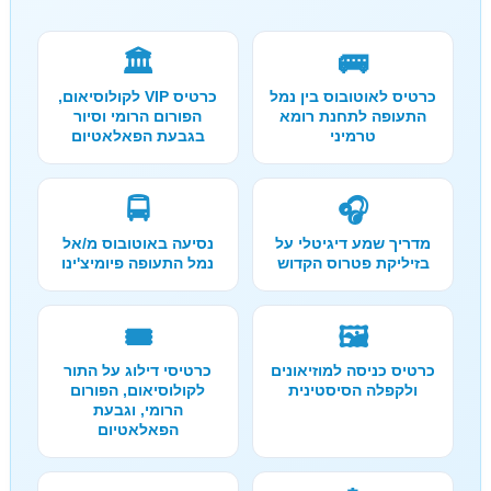
🏛️
🚌
כרטיס לאוטובוס בין נמל
כרטיס VIP לקולוסיאום,
התעופה לתחנת רומא
הפורום הרומי וסיור
טרמיני
בגבעת הפאלאטיום
🚍
🎧
מדריך שמע דיגיטלי על
נסיעה באוטובוס מ/אל
בזיליקת פטרוס הקדוש
נמל התעופה פיומיצ'ינו
🎟️
🖼️
כרטיס כניסה למוזיאונים
כרטיסי דילוג על התור
ולקפלה הסיסטינית
לקולוסיאום, הפורום
הרומי, וגבעת
הפאלאטיום