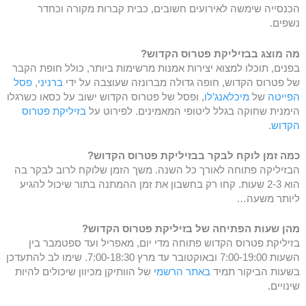
הכנסייה שימשה לאירועים חשובים, כבית קברות מקורה וכחדר
נשפים.
מה מוצג בבזיליקת פטרוס הקדוש?
בפנים, תוכלו למצוא יצירות אמנות מרשימות ביותר, כולל חופת הקבר
של פטרוס הקדוש, חופה גדולה מברונזה שעוצבה על ידי
ברניני
,
פסל
הפייטה
של
מיכלאנג’לו
, ופסל של פטרוס הקדוש ישוב על כסאו כשרגלו
הימנית שחוקה בגלל ליטופי המאמינים. לפירוט על
בזיליקת פטרוס
הקדוש
.
כמה זמן לוקח לבקר בבזיליקת פטרוס הקדוש?
הבזיליקה פתוחה לאורך כל השנה. משך הזמן שלוקח לרוב לבקר בה
הוא 2-3 שעות. קחו רק בחשבון את זמן ההמתנה בתור שיכול להגיע
ליותר משעה…
מהן שעות הפתיחה של בזיליקת פטרוס הקדוש?
בזיליקת פטרוס הקדוש פתוחה מדי יום, מאפריל ועד ספטמבר בין
השעות 7:00-19:00 ובאוקטובר עד מרץ 7:00-18:30. שימו לב להתעדכן
בשעות הביקור תמיד
באתר הרשמי
של הוותיקן מכיוון שיכולים להיות
שינויים.