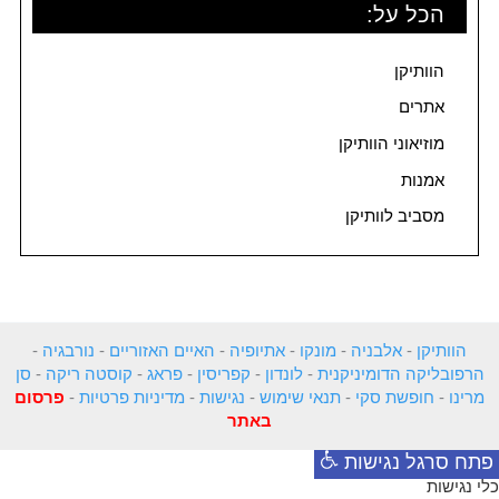
הכל על:
הוותיקן
אתרים
מוזיאוני הוותיקן
אמנות
מסביב לוותיקן
הוותיקן
-
אלבניה
-
מונקו
-
אתיופיה
-
האיים האזוריים
-
נורבגיה
-
הרפובליקה הדומיניקנית
-
לונדון
-
קפריסין
-
פראג
-
קוסטה ריקה
-
סן
מרינו
-
חופשת סקי
-
תנאי שימוש
-
נגישות
-
מדיניות פרטיות
-
פרסום
באתר
פתח סרגל נגישות
כלי נגישות