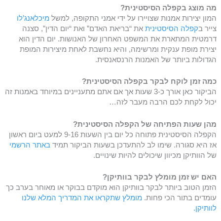
מה מוצג בקפלה הסיסטינית?
המון יצירות אמנות שצויירו על ידי אמני התקופה, למשל
מיכלאנג’לו
צייר ב
קפלה הסיסטינית
את “בריאת האדם” ואת “יום הדין”, סצנה
דרמטית המתארת את המשפט האחרון של האנושות. יום הדין הוא
יצירת מופת ענקית ומרשימה, והיא נחשבת לאחת מיצירות המופת
הגדולות ביותר של האמנות הרנסאנסית.
כמה זמן לוקח לבקר בקפלה הסיסטינית?
הביקור כאן אורך כ-3 שעות אך אם אתם מתעניינים במיוחד באמנות זה
יכול לקחת לכם הרבה מעבר לזה…
מהן שעות הפתיחה של הקפלה הסיסטינית?
הקפלה הסיסטינית פתוחה כל יום בין השעות 9-16 למעט ביום ראשון
אז היא סגורה. שימו לב להתעדכן בשעות הביקור תמיד
באתר הרשמי
של הוותיקן מכיוון שיכולים להיות שינויים.
האם יש זמן מומלץ לבקר בוותיקן?
הזמן הטוב ביותר לבקר בוותיקן הוא מוקדם בבוקר או מאוחר בערב כך
עומדים בתור הכי פחות.
מומלץ שתקראו את המדריך המלא שלנו
לוותיקן.