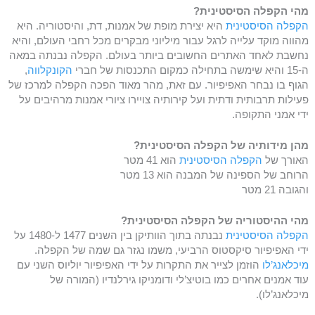
מהי הקפלה הסיסטינית?
הקפלה הסיסטינית
היא יצירת מופת של אמנות, דת, והיסטוריה. היא
מהווה מוקד עלייה לרגל עבור מיליוני מבקרים מכל רחבי העולם, והיא
נחשבת לאחד האתרים החשובים ביותר בעולם. הקפלה נבנתה במאה
ה-15 והיא שימשה בתחילה כמקום התכנסות של חברי
הקונקלווה
,
הגוף בו נבחר האפיפיור. עם זאת, מהר מאוד הפכה הקפלה למרכז של
פעילות תרבותית ודתית ועל קירותיה צויירו ציורי אמנות מרהיבים על
ידי אמני התקופה.
מהן מידותיה של הקפלה הסיסטינית?
האורך של
הקפלה הסיסטינית
הוא 41 מטר
הרוחב של הספינה של המבנה הוא 13 מטר
והגובה 21 מטר
מהי ההיסטוריה של הקפלה הסיסטינית?
הקפלה הסיסטינית
נבנתה בתוך הוותיקן בין השנים 1477 ל-1480 על
ידי האפיפיור סיקסטוס הרביעי, משמו נגזר גם שמה של הקפלה.
מיכלאנג’לו
הוזמן לצייר את התקרות על ידי האפיפיור יוליוס השני עם
עוד אמנים אחרים כמו בוטיצ’לי ודומניקו גירלנדיו (המורה של
מיכלאנג’לו).