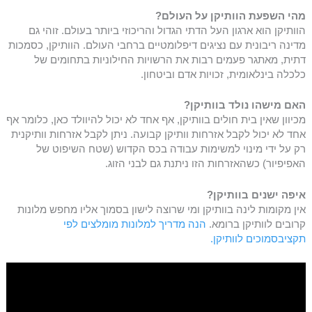
מהי השפעת הוותיקן על העולם?
הוותיקן הוא ארגון העל הדתי הגדול והריכוזי ביותר בעולם. זוהי גם
מדינה ריבונית עם נציגים דיפלומטיים ברחבי העולם. הוותיקן, כסמכות
דתית, מאתגר פעמים רבות את הרשויות החילוניות בתחומים של
כלכלה בינלאומית, זכויות אדם וביטחון.
האם מישהו נולד בוותיקן?
מכיוון שאין בית חולים בוותיקן, אף אחד לא יכול להיוולד כאן, כלומר אף
אחד לא יכול לקבל אזרחות וותיקן קבועה. ניתן לקבל אזרחות וותיקנית
רק על ידי מינוי למשימות עבודה בכס הקדוש (שטח השיפוט של
האפיפיור) כשהאזרחות הזו ניתנת גם לבני הזוג.
איפה ישנים בוותיקן?
אין מקומות לינה בוותיקן ומי שרוצה לישון בסמוך אליו מחפש מלונות
קרובים לוותיקן ברומא.
הנה מדריך למלונות מומלצים לפי
תקציבסמוכים לוותיקן.