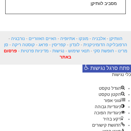
מסביב לוותיקן
הוותיקן
-
אלבניה
-
מונקו
-
אתיופיה
-
האיים האזוריים
-
נורבגיה
-
הרפובליקה הדומיניקנית
-
לונדון
-
קפריסין
-
פראג
-
קוסטה ריקה
-
סן
מרינו
-
חופשת סקי
-
תנאי שימוש
-
נגישות
-
מדיניות פרטיות
-
פרסום
באתר
פתח סרגל נגישות
כלי נגישות
הגדל טקסט
הקטן טקסט
גווני אפור
ניגודיות גבוהה
ניגודיות הפוכה
רקע בהיר
הדגשת קישורים