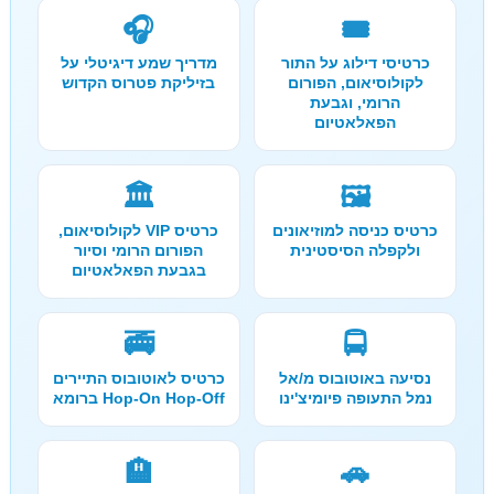
🎧
🎟️
כרטיסי דילוג על התור
מדריך שמע דיגיטלי על
לקולוסיאום, הפורום
בזיליקת פטרוס הקדוש
הרומי, וגבעת
הפאלאטיום
🏛️
🖼️
כרטיס כניסה למוזיאונים
כרטיס VIP לקולוסיאום,
ולקפלה הסיסטינית
הפורום הרומי וסיור
בגבעת הפאלאטיום
🚎
🚍
נסיעה באוטובוס מ/אל
כרטיס לאוטובוס התיירים
נמל התעופה פיומיצ'ינו
Hop-On Hop-Off ברומא
🏨
🚗