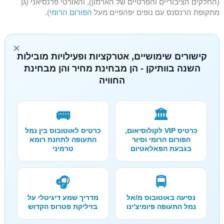
(החלקים הציבוריים והפרטיים של הארמון), והאורטי פרנסיאני (גן
מתקופת הרנסנס עם נופים יפהפיים מעל
הפוֹרוּם הרומי
).
×
קישורים שימושיים, אטרקציות ופעילויות מובילות
השנה בוותיקן - הן מבחינת מחיר והן מבחינת
החוויה
🚌
🏛️
כרטיס VIP לקולוסיאום,
כרטיס לאוטובוס בין נמל
הפורום הרומי וסיור
התעופה לתחנת רומא
בגבעת הפאלאטיום
טרמיני
🎧
🚍
נסיעה באוטובוס מ/אל
מדריך שמע דיגיטלי על
נמל התעופה פיומיצ'ינו
בזיליקת פטרוס הקדוש