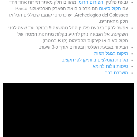
גבעת פלטין
והפורום הרומי
מהווים חלק מאתר תיירות אחד ויחד
עם
הקולוסיאום
הם מרכיבים את הפארק הארכיאולוגי Parco
Archeologico del Colosseo. יש כרטיסי קומבו שכוללים הכל או
חלק מהאתרים.
אפשר לבקר בגבעת פלטין החל מהשעה 9 בבוקר ועד שעה לפני
השקיעה. אל הגבעה ניתן להגיע בקלות מתחנות המטרו של
הקולוסאום או קירקוס מקסימוס (קו B במטרו).
הביקור בגבעת הפלטין ובפורום אורך כ-3 שעות.
מיקום בגוגל מפות
מלונות מומלצים בוותיקן לפי תקציב
טיסות זולות לרומא
השכרת רכב