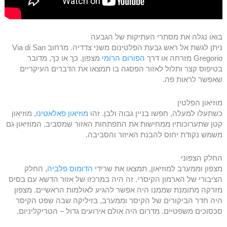
בואו נגלה את מסתרי העתיקות של הגבעה
ניתן לגשת אל ראש גבעת הפלטינום משני צדדיה. מרחוב Via di San
Gregorio מזרחה או דרך
הפורום הרומי
מצפון. כך או כך, מדובר
בטיפוס קצר ותלול לאזור הפסגה בו תמצאו את הדברים העיקריים
שאפשר לראות פה.
מוזיאון הפלטין
כשתעלו למעלה, חפשו בניין גבוה ולבן. זהו
מוזיאון פאלאטינו
, מוזיאון
קטן שתערוכותיו ממחישות את התפתחות האזור שמסביב. המוזיאון גם
משמש נקודת יחוס להבנת האיזור והסביבה.
החלק הצפוני
מצפון וממערב למוזיאון, תמצאו את שרידי
הדומוס פלביה
, החלק
הציבורי של הארמון הקיסרי. זה היה במרכזו של אזור הדשא עם בסיס
מזרקה מתומנת שממנו היה אפשר להגיע לאולמות הראשיים. מצפון
היה חדר הביקורים של הקיסר וממערב, בזיליקה שבה שפט הקיסר
סכסוכים משפטיים. מדרום היה אולם אירועים גדול – הטריקליניום.