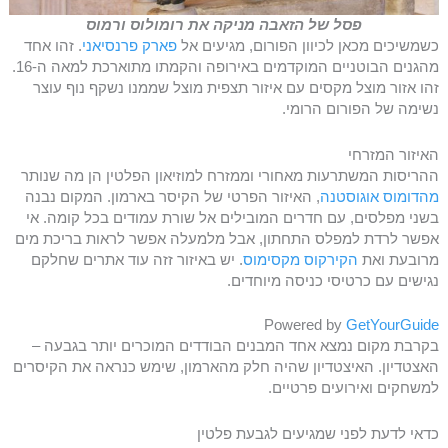
פסל של הזאבה מניקה את רומולוס ורמוס
כשמשיכים מכאן לכיוון הפורום, מגיעים אל
פארק פרנסיאני
. זהו אחד
מהגנים הבוטניים המוקדמים באירופה והקמתו מתוארכת למאה ה-16.
זהו אזור מוצל מקסים עם איזור תצפית מוצל שממנו נשקף נוף עוצר
נשימה של הפורום הרומי.
האיזור המזרחי
ההריסות המשתרעות מאחורי וממזרח למוזיאון הפלטין הן מה שנותר
מהדומוס אוגוסטנה
, האיזור הפרטי של הקיסר בארמון. המקום נבנה
בשני מפלסים, עם חדרים המובילים אל שורת עמודים בכל קומה. אי
אפשר לרדת למפלס התחתון, אבל מלמעלה אפשר לראות בריכת מים
מרובעת ואת
הקירקוס מקסימוס
. יש באיזור זזה עוד אתרים שחלקם
נגישים עם כרטיסי כניסה מיוחדים.
Powered by
GetYourGuide
בקרבת מקום נמצא אחד המבנים הבודדים המוכרים יותר בגבעה –
האצטדיון. האיצטדיון שהיה חלק מהארמון, שימש כנראה את הקיסרים
למשחקים ואירועים פרטיים.
כדאי לדעת לפני שמגיעים לגבעת פלטין