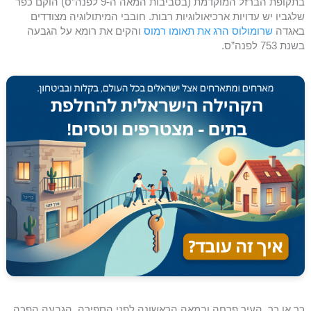
בתקופת הברזל המוקדמת (בסביבות המאה ה-9 לפנה”ס) הוקם כפר
שלגביו יש עדויות ארכיאולוגיות רבות. חובבי המיתולוגיה מצודדים
באגדה
שרומולוס הרג את תאומו רמוס
והקים את רומא על הגבעה
בשנת 753 לפנה”ס.
כך או כך, העיר פרחה ובמאה הראשונה לפני הספירה, הגבעה הפכה