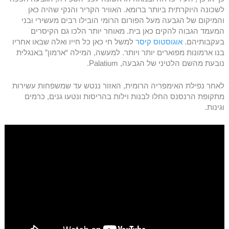
לשכונה היוקרתית ביותר ברומא. האוויר הקריר והנקי שהיה כאן
והמיקום של הגבעה מעל הפורום הרומי הובילו רבים מעשירי ובני
המעמד הגבוה להקים כאן בית. מאוחר יותר הלכו גם הקיסרים
בעקבותיהם.
אוגוסטוס קיסר
למשל חי כאן כל חייו ואלה שבאו אחריו
בנו ארמונות מפוארים יותר ויותר. למעשה, המילה “ארמון” באנגלית
נובעת מהשם הלטיני של הגבעה, Palatium.
לאחר נפילת האימפריה הרומית, האזור ננטש עד שמשפחות עשירות
מתקופת הרנסנס החלו לבנות וילות בהריסות ונטעו גנים, כרמים
וגינות.